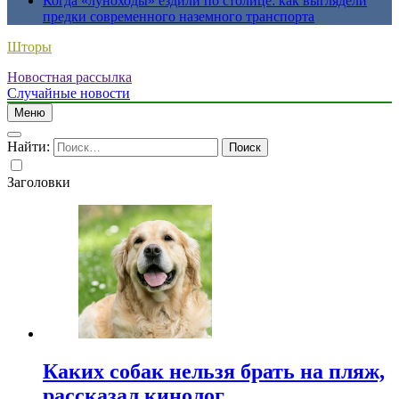
Когда «луноходы» ездили по столице: как выглядели
предки современного наземного транспорта
Шторы
Новостная рассылка
Случайные новости
Меню
Найти:
Заголовки
Каких собак нельзя брать на пляж,
рассказал кинолог