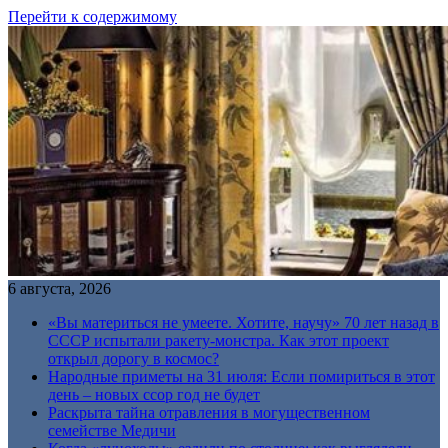
Перейти к содержимому
6 августа, 2026
«Вы материться не умеете. Хотите, научу» 70 лет назад в
СССР испытали ракету-монстра. Как этот проект
открыл дорогу в космос?
Народные приметы на 31 июля: Если помириться в этот
день – новых ссор год не будет
Раскрыта тайна отравления в могущественном
семействе Медичи