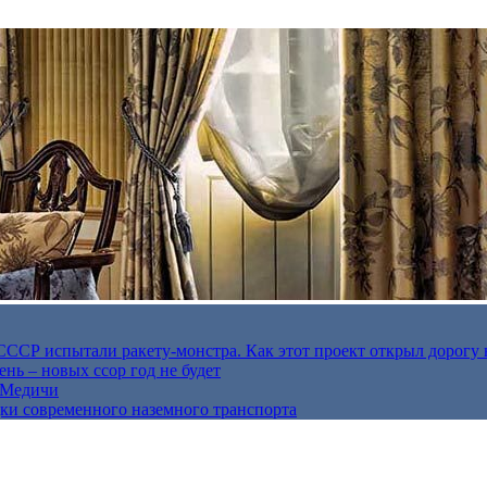
в СССР испытали ракету-монстра. Как этот проект открыл дорогу 
нь – новых ссор год не будет
е Медичи
дки современного наземного транспорта