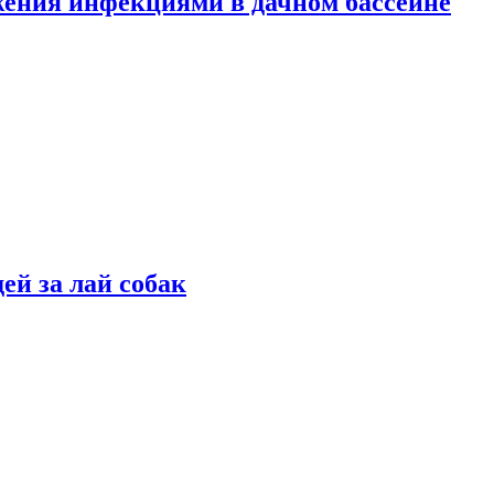
жения инфекциями в дачном бассейне
ей за лай собак