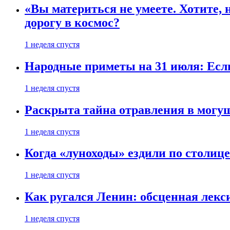
«Вы материться не умеете. Хотите, 
дорогу в космос?
1 неделя спустя
Народные приметы на 31 июля: Если 
1 неделя спустя
Раскрыта тайна отравления в могу
1 неделя спустя
Когда «луноходы» ездили по столиц
1 неделя спустя
Как ругался Ленин: обсценная лек
1 неделя спустя