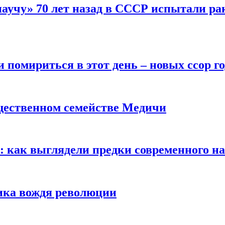
научу» 70 лет назад в СССР испытали ра
помириться в этот день – новых ссор год
щественном семействе Медичи
е: как выглядели предки современного н
сика вождя революции