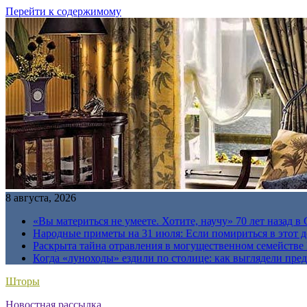
Перейти к содержимому
8 августа, 2026
«Вы материться не умеете. Хотите, научу» 70 лет назад 
Народные приметы на 31 июля: Если помириться в этот де
Раскрыта тайна отравления в могущественном семейств
Когда «луноходы» ездили по столице: как выглядели пре
Шторы
Новостная рассылка