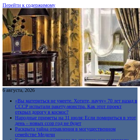
Перейти к содержимому
6 августа, 2026
«Вы материться не умеете. Хотите, научу» 70 лет назад в
СССР испытали ракету-монстра. Как этот проект
открыл дорогу в космос?
Народные приметы на 31 июля: Если помириться в этот
день – новых ссор год не будет
Раскрыта тайна отравления в могущественном
семействе Медичи