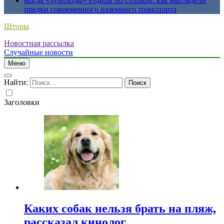
Когда «луноходы» ездили по столице: как выглядели
предки современного наземного транспорта
Шторы
Новостная рассылка
Случайные новости
Меню
Найти:
Заголовки
Каких собак нельзя брать на пляж,
рассказал кинолог