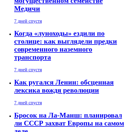
могущественном семействе
Медичи
7 дней спустя
Когда «луноходы» ездили по
столице: как выглядели предки
современного наземного
транспорта
7 дней спустя
Как ругался Ленин: обсценная
лексика вождя революции
7 дней спустя
Бросок на Ла-Манш: планировал
ли СССР захват Европы на самом
деле