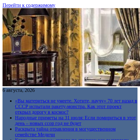
Перейти к содержимому
6 августа, 2026
«Вы материться не умеете. Хотите, научу» 70 лет назад в
СССР испытали ракету-монстра. Как этот проект
открыл дорогу в космос?
Народные приметы на 31 июля: Если помириться в этот
день – новых ссор год не будет
Раскрыта тайна отравления в могущественном
семействе Медичи