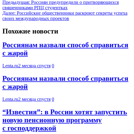
Предыдущая:
Россиян предупредили о притворяющихся
священниками РПЦ студентках
Далее:
Российские общественники раскроют секреты успеха
своих международных проектов
Похожие новости
Россиянам назвали способ справиться
с жарой
Lenta.ru
2 месяца спустя
0
Россиянам назвали способ справиться
с жарой
Lenta.ru
2 месяца спустя
0
“Известия”: в России хотят запустить
новую пенсионную программу
с господдержкой