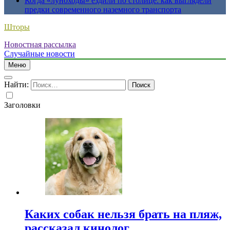
Когда «луноходы» ездили по столице: как выглядели
предки современного наземного транспорта
Шторы
Новостная рассылка
Случайные новости
Меню
Найти:
Заголовки
Каких собак нельзя брать на пляж,
рассказал кинолог