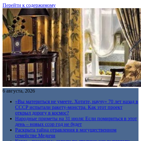
Перейти к содержимому
6 августа, 2026
«Вы материться не умеете. Хотите, научу» 70 лет назад в
СССР испытали ракету-монстра. Как этот проект
открыл дорогу в космос?
Народные приметы на 31 июля: Если помириться в этот
день – новых ссор год не будет
Раскрыта тайна отравления в могущественном
семействе Медичи