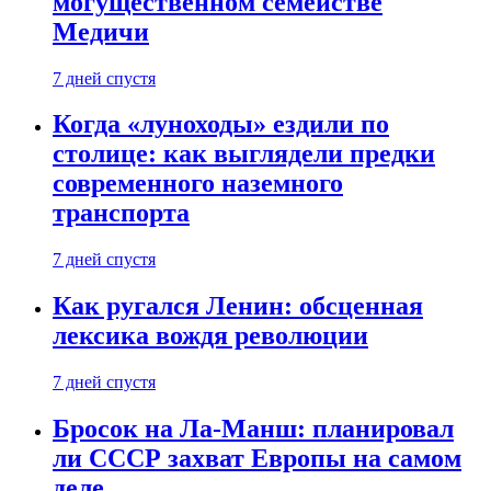
могущественном семействе
Медичи
7 дней спустя
Когда «луноходы» ездили по
столице: как выглядели предки
современного наземного
транспорта
7 дней спустя
Как ругался Ленин: обсценная
лексика вождя революции
7 дней спустя
Бросок на Ла-Манш: планировал
ли СССР захват Европы на самом
деле